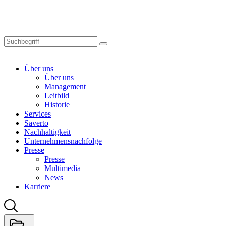
Skip
to
main
content
Über uns
Über uns
Management
Leitbild
Historie
Services
Saverto
Nachhaltigkeit
Unternehmensnachfolge
Presse
Presse
Multimedia
News
Karriere