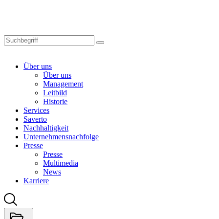
Skip
to
main
content
Über uns
Über uns
Management
Leitbild
Historie
Services
Saverto
Nachhaltigkeit
Unternehmensnachfolge
Presse
Presse
Multimedia
News
Karriere