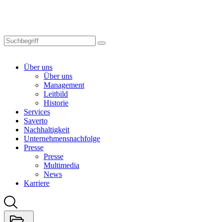
Skip
to
main
content
Über uns
Über uns
Management
Leitbild
Historie
Services
Saverto
Nachhaltigkeit
Unternehmensnachfolge
Presse
Presse
Multimedia
News
Karriere